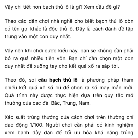
Vậy chi tiết hơn bạch thủ lô là gì? Xem cầu đề gì?
Theo các dân chơi nhà nghề cho biết bạch thủ lô còn
có tên gọi khác là độc thủ lô. Đây là cách đánh đề tập
trung vào một con duy nhất.
Vậy nên khi chơi cược kiểu này, bạn sẽ không cần phải
bỏ ra quá nhiều tiền vốn. Bạn chỉ cần chọn một con
duy nhất để xuống tay cho kết quả xổ ra sắp tới.
Theo đó, soi
cầu bạch thủ lô
là phương pháp tham
chiếu kết quả xổ số cũ để chọn ra số may mắn mới.
Quá trình này được thực hiện dựa trên quy tắc mở
thưởng của các đài Bắc, Trung, Nam.
Xác suất trúng thưởng của cách chơi trên thường chỉ
dao động 1/100. Người chơi cần phải có kinh nghiệm
xem banh dày dặn để tối ưu hóa khả năng trúng