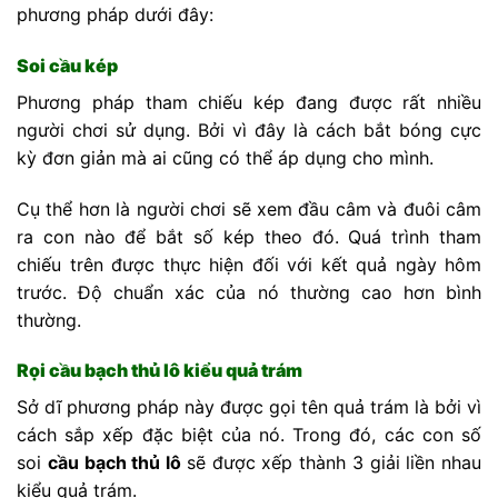
phương pháp dưới đây:
Soi cầu kép
Phương pháp tham chiếu kép đang được rất nhiều
người chơi sử dụng. Bởi vì đây là cách bắt bóng cực
kỳ đơn giản mà ai cũng có thể áp dụng cho mình.
Cụ thể hơn là người chơi sẽ xem đầu câm và đuôi câm
ra con nào để bắt số kép theo đó. Quá trình tham
chiếu trên được thực hiện đối với kết quả ngày hôm
trước. Độ chuẩn xác của nó thường cao hơn bình
thường.
Rọi cầu bạch thủ lô kiểu quả trám
Sở dĩ phương pháp này được gọi tên quả trám là bởi vì
cách sắp xếp đặc biệt của nó. Trong đó, các con số
soi
cầu bạch thủ lô
sẽ được xếp thành 3 giải liền nhau
kiểu quả trám.