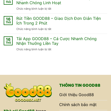
999K
Dẫn
Th5
Nhanh Chóng Linh Hoạt
–
Bạn
Chức năng bình luận bị tắt
ở
Tham
Nên
Nạp
Gia
Tham
Tiền
Rút Tiền GOOD88 – Giao Dịch Đơn Giản Tiện
Nhận
16
Gia
GOOD88
Thưởng
Th5
Ích Trong 2 Phút
–
Hấp
Chức năng bình luận bị tắt
ở
Tiến
Dẫn
Rút
Hành
Tại
Tiền
Tải App GOOD88 – Cá Cược Nhanh Chóng
Giao
16
GOOD88
GOOD88
Dịch
Th5
Nhận Thưởng Liền Tay
–
Nhanh
Chức năng bình luận bị tắt
ở
Giao
Chóng
Tải
Dịch
Linh
App
Đơn
Hoạt
GOOD88
Giản
–
Tiện
Cá
Ích
Cược
Trong
Nhanh
2
Chóng
Phút
THÔNG TIN GOOD88
Nhận
Thưởng
Giới thiệu Good88
Liền
Tay
Chính sách bảo mật
Nhà cái Good88
trong