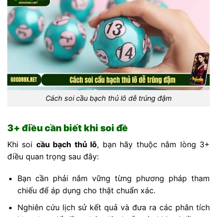
Cách soi cầu bạch thủ lô dễ trúng đậm
3+ điều cần biết khi soi đề
Khi soi
cầu bạch thủ lô
, bạn hãy thuộc nằm lòng 3+
điều quan trọng sau đây:
Bạn cần phải nắm vững từng phương pháp tham
chiếu để áp dụng cho thật chuẩn xác.
Nghiên cứu lịch sử kết quả và đưa ra các phân tích