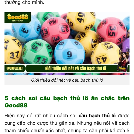
thưởng cho mình.
Giới thiệu đôi nét về cầu bạch thủ lô
5 cách soi cầu bạch thủ lô ăn chắc trên
Good88
Hiện nay có rất nhiều cách soi
cầu bạch thủ lô
được
cung cấp cho cược thủ gần xa. Nhưng nếu nói về cách
tham chiếu chuẩn xác nhất, chúng ta cần phải kể đến 5