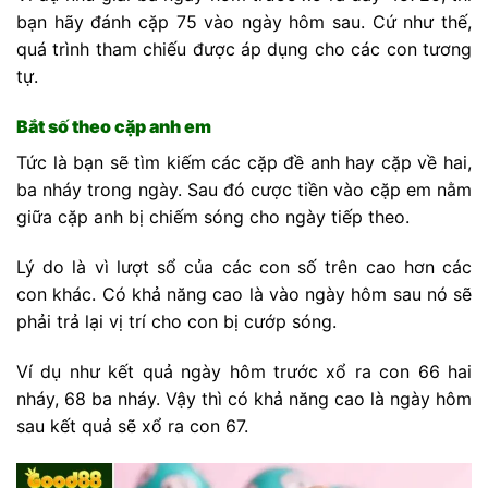
bạn hãy đánh cặp 75 vào ngày hôm sau. Cứ như thế,
quá trình tham chiếu được áp dụng cho các con tương
tự.
Bắt số theo cặp anh em
Tức là bạn sẽ tìm kiếm các cặp đề anh hay cặp về hai,
ba nháy trong ngày. Sau đó cược tiền vào cặp em nằm
giữa cặp anh bị chiếm sóng cho ngày tiếp theo.
Lý do là vì lượt sổ của các con số trên cao hơn các
con khác. Có khả năng cao là vào ngày hôm sau nó sẽ
phải trả lại vị trí cho con bị cướp sóng.
Ví dụ như kết quả ngày hôm trước xổ ra con 66 hai
nháy, 68 ba nháy. Vậy thì có khả năng cao là ngày hôm
sau kết quả sẽ xổ ra con 67.