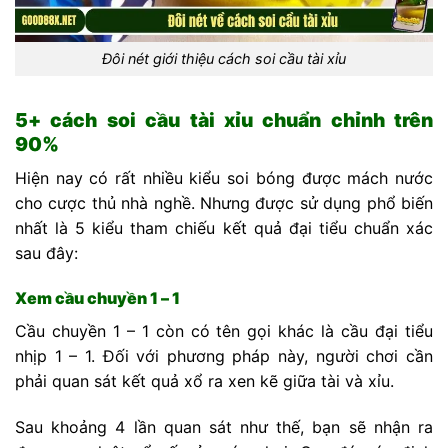
Đôi nét giới thiệu cách soi cầu tài xỉu
5+ cách soi cầu tài xỉu chuẩn chỉnh trên
90%
Hiện nay có rất nhiều kiểu soi bóng
được mách nước
cho cược thủ nhà nghề. Nhưng được sử dụng phổ biến
nhất là 5 kiểu tham chiếu kết quả đại tiểu chuẩn xác
sau đây:
Xem cầu chuyền 1 – 1
Cầu chuyền 1 – 1 còn có tên gọi khác là cầu đại tiểu
nhịp 1 – 1. Đối với phương pháp này, người chơi cần
phải quan sát kết quả xổ ra xen kẽ giữa tài và xỉu.
Sau khoảng 4 lần quan sát như thế, bạn sẽ nhận ra