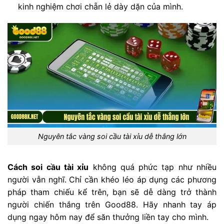
kinh nghiệm chơi chẵn lẻ dày dặn của mình.
Nguyên tắc vàng soi cầu tài xỉu dễ thắng lớn
Cách soi cầu tài xỉu
không quá phức tạp như nhiều
người vẫn nghĩ. Chỉ cần khéo léo áp dụng các phương
pháp tham chiếu kể trên, bạn sẽ dễ dàng trở thành
người chiến thắng trên Good88. Hãy nhanh tay áp
dụng ngay hôm nay để săn thưởng liền tay cho mình.