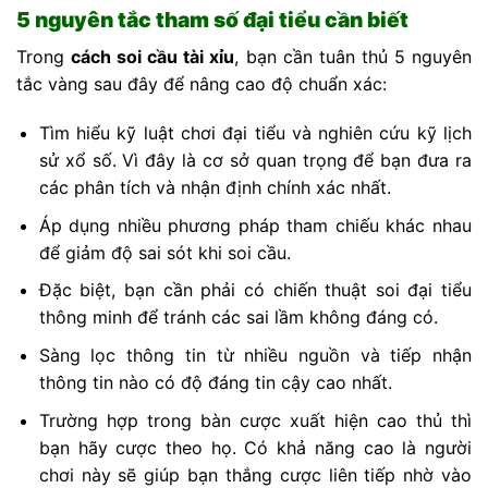
5 nguyên tắc tham số đại tiểu cần biết
Trong
cách soi cầu tài xỉu
, bạn cần tuân thủ 5 nguyên
tắc vàng sau đây để nâng cao độ chuẩn xác:
Tìm hiểu kỹ luật chơi đại tiểu và nghiên cứu kỹ lịch
sử xổ số. Vì đây là cơ sở quan trọng để bạn đưa ra
các phân tích và nhận định chính xác nhất.
Áp dụng nhiều phương pháp tham chiếu khác nhau
để giảm độ sai sót khi soi cầu.
Đặc biệt, bạn cần phải có chiến thuật soi đại tiểu
thông minh để tránh các sai lầm không đáng có.
Sàng lọc thông tin từ nhiều nguồn và tiếp nhận
thông tin nào có độ đáng tin cậy cao nhất.
Trường hợp trong bàn cược xuất hiện cao thủ thì
bạn hãy cược theo họ. Có khả năng cao là người
chơi này sẽ giúp bạn thắng cược liên tiếp nhờ vào