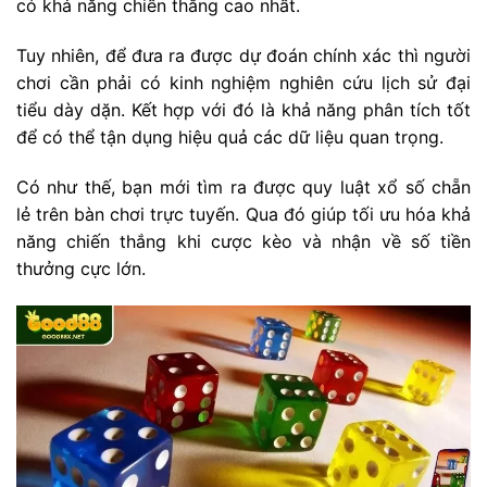
có khả năng chiến thắng cao nhất.
Tuy nhiên, để đưa ra được dự đoán chính xác thì người
chơi cần phải có kinh nghiệm nghiên cứu lịch sử đại
tiểu dày dặn. Kết hợp với đó là khả năng phân tích tốt
để có thể tận dụng hiệu quả các dữ liệu quan trọng.
Có như thế, bạn mới tìm ra được quy luật xổ số chẵn
lẻ trên bàn chơi trực tuyến. Qua đó giúp tối ưu hóa khả
năng chiến thắng khi cược kèo và nhận về số tiền
thưởng cực lớn.