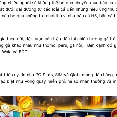
ng nhiều người sẽ không thể bỏ qua chuyên mục bắn cá vớ
t dưới đại dương từ các loài cá đến những hiệu ứng thu x
g nên bỏ qua những trò chơi thú vị như bắn cá H5, bắn cá b
 theo dõi, đặt cược các trận đấu tại nhiều trường gà trên 
ng gà khác nhau như thomo, peru, gà nòi,.. Bên cạnh đó
g
n Wala và BDD.
t triển uy tín như PG Slots, SIM và Qlots mang đến hàng 
 đặc biệt như vòng quay miễn phí, hệ số nhân thưởng và 