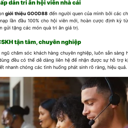
p dẫn tri ân hội viên nhà cái
ọn
giới thiệu GOOD88
đến người quen của mình bởi các ch
nạp lần đầu 100% cho hội viên mới, hoàn cược định kỳ t
n gửi tặng các món quà tri ân giá trị.
CSKH tận tâm, chuyên nghiệp
 ngũ chăm sóc khách hàng chuyên nghiệp, luôn sẵn sàng hỗ
i dùng đều có thể dễ dàng liên hệ để nhận được sự hỗ trợ k
t nhanh chóng các tình huống phát sinh rõ ràng, hiệu quả.