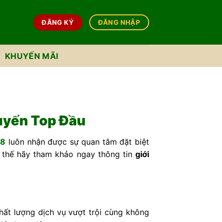
ĐĂNG KÝ
ĐĂNG NHẬP
KHUYẾN MÃI
Tuyến Top Đầu
8
luôn nhận được sự quan tâm đặt biệt
ì thế hãy tham khảo ngay thông tin
giới
hất lượng dịch vụ vượt trội cùng không