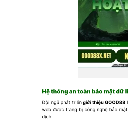
Hệ thống an toàn bảo mật dữ li
Đội ngũ phát triển
giới thiệu GOOD88
l
web được trang bị công nghệ bảo mật 
dịch.