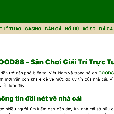
THỂ THAO
CASINO
BẮN CÁ
NỔ HŨ
XỔ SỐ
ĐÁ GÀ
OOD88 – Sân Chơi Giải Trí Trực 
dần trở nên phổ biến tại Việt Nam và trong số đó
GOOD8
ính mới vẫn còn khá e dè về mức độ uy tín của nhà cái. V
iết dưới đây.
ng tin đôi nét về nhà cái
c nhiều người tìm kiếm dạo gần đây khi nhà cái sở hữu c