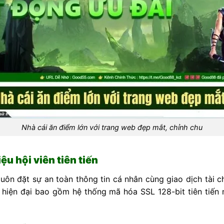
Nhà cái ăn điểm lớn với trang web đẹp mắt, chỉnh chu
ệu hội viên tiên tiến
uôn đặt sự an toàn thông tin cá nhân cùng giao dịch tài c
hiện đại bao gồm hệ thống mã hóa SSL 128-bit tiên tiến n