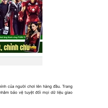
hính của người chơi lên hàng đầu. Trang
hằm bảo vệ tuyệt đối mọi dữ liệu giao