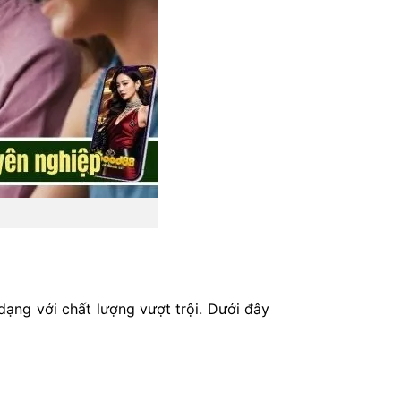
ng với chất lượng vượt trội. Dưới đây