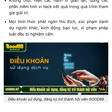
Không thực hiện các hành vi gian lận, dùng các
phần mềm tinh vi hack kết quả trong quá trình tham
gia giải trí.
Mọi hình thức phát ngôn thù địch, xúc phạm danh
dự người khác, kích động bạo lực, vi phạm pháp
luật đều bị nghiêm cấm.
Điều khoản sử dụng, đăng ký trở thành hội viên GOOD88