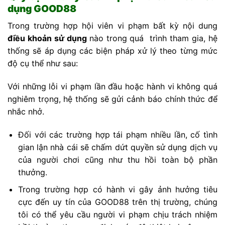
dụng GOOD88
Trong trường hợp hội viên vi phạm bất kỳ nội dung
điều khoản sử dụng
nào trong quá trình tham gia, hệ
thống sẽ áp dụng các biện pháp xử lý theo từng mức
độ cụ thể như sau:
Với những lỗi vi phạm lần đầu hoặc hành vi không quá
nghiêm trọng, hệ thống sẽ gửi cảnh báo chính thức để
nhắc nhở.
Đối với các trường hợp tái phạm nhiều lần, cố tình
gian lận nhà cái sẽ chấm dứt quyền sử dụng dịch vụ
của người chơi cũng như thu hồi toàn bộ phần
thưởng.
Trong trường hợp có hành vi gây ảnh hưởng tiêu
cực đến uy tín của GOOD88 trên thị trường, chúng
tôi có thể yêu cầu người vi phạm chịu trách nhiệm