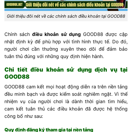
Giới thiệu đôi nét về các chính sách điều khoản tại GOOD88
Chính sách
điều khoản sử dụng
GOOD88 được cập
nhật định kỳ để phù hợp với tình hình thực tế. Do đó,
người chơi cần thường xuyên theo dõi để đảm bảo
tuân thủ đúng với những quy định hiện hành.
Chi tiết điều khoản sử dụng dịch vụ tại
GOOD88
GOOD88 cam kết mọi hoạt động diễn ra trên nền tảng
đều minh bạch và được kiểm soát nghiêm ngặt. Vì thế
nhiệm vụ của người chơi là dành thời gian tìm hiểu,
cam kết tuân thủ các điều khoản đã được hệ thống
công bố như sau:
Quy định đăng ký tham gia tại nền tảng