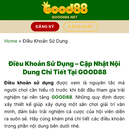
Bỏ
qua
nội
dung
ĐĂNG KÝ
ĐĂNG NHẬP
Home
»
Điều Khoản Sử Dụng
Điều Khoản Sử Dụng – Cập Nhật Nội
Dung Chi Tiết Tại GOOD88
Điều khoản sử dụng
được xem là nguyên tắc mà
người chơi cần hiểu rõ trước khi bắt đầu tham gia trải
nghiệm tại nền tảng
GOOD88
. Những quy định được
xây thiết kế giúp xây dựng một sân chơi giải trí văn
minh, đảm bảo trải nghiệm cá cược của hội viên diễn
ra suôn sẻ. Hãy cùng khám phá chi tiết các điều khoản
trong phần nội dung bên dưới nhé.