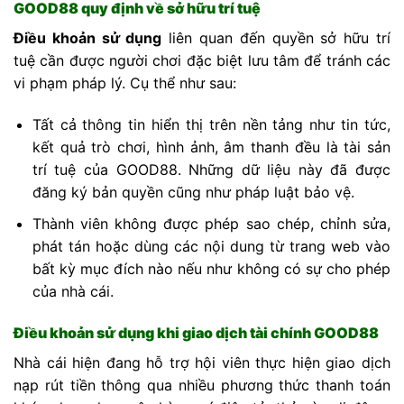
GOOD88 quy định về sở hữu trí tuệ
Điều khoản sử dụng
liên quan đến quyền sở hữu trí
tuệ cần được người chơi đặc biệt lưu tâm để tránh các
vi phạm pháp lý. Cụ thể như sau:
Tất cả thông tin hiển thị trên nền tảng như tin tức,
kết quả trò chơi, hình ảnh, âm thanh đều là tài sản
trí tuệ của GOOD88. Những dữ liệu này đã được
đăng ký bản quyền cũng như pháp luật bảo vệ.
Thành viên không được phép sao chép, chỉnh sửa,
phát tán hoặc dùng các nội dung từ trang web vào
bất kỳ mục đích nào nếu như không có sự cho phép
của nhà cái.
Điều khoản sử dụng khi giao dịch tài chính GOOD88
Nhà cái hiện đang hỗ trợ hội viên thực hiện giao dịch
nạp rút tiền thông qua nhiều phương thức thanh toán