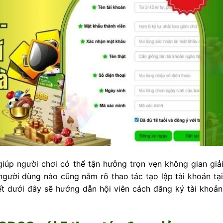
iúp người chơi có thể tận hưởng trọn vẹn không gian giải 
người dùng nào cũng nắm rõ thao tác tạo lập tài khoản tại
ết dưới đây sẽ hướng dẫn hội viên cách đăng ký tài khoản 