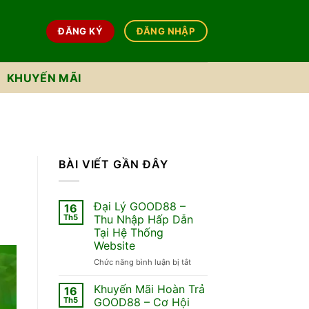
ĐĂNG KÝ
ĐĂNG NHẬP
KHUYẾN MÃI
BÀI VIẾT GẦN ĐÂY
Đại Lý GOOD88 –
16
Th5
Thu Nhập Hấp Dẫn
Tại Hệ Thống
Website
Chức năng bình luận bị tắt
ở
Đại
Lý
Khuyến Mãi Hoàn Trả
16
GOOD88
Th5
GOOD88 – Cơ Hội