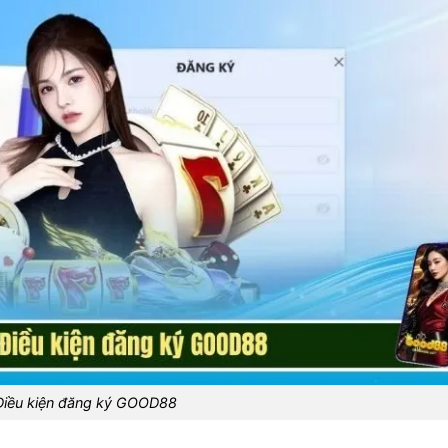
Điều kiện đăng ký GOOD88