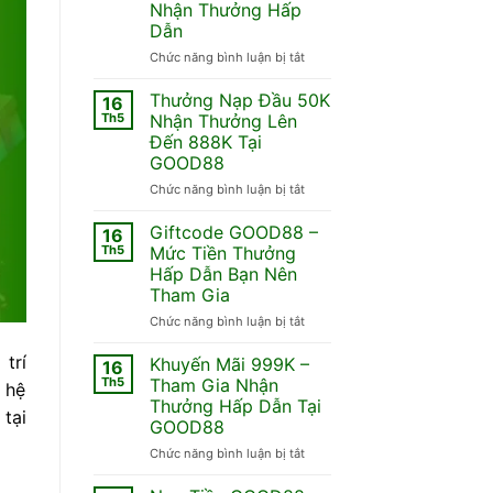
–
Nhận Thưởng Hấp
Thu
Dẫn
Nhập
Hấp
Chức năng bình luận bị tắt
ở
Dẫn
Khuyến
Tại
Mãi
Thưởng Nạp Đầu 50K
16
Hệ
Hoàn
Th5
Nhận Thưởng Lên
Thống
Trả
Đến 888K Tại
Website
GOOD88
GOOD88
–
Cơ
Chức năng bình luận bị tắt
ở
Hội
Thưởng
Nhận
Nạp
Giftcode GOOD88 –
16
Thưởng
Đầu
Th5
Mức Tiền Thưởng
Hấp
50K
Hấp Dẫn Bạn Nên
Dẫn
Nhận
Tham Gia
Thưởng
Lên
Chức năng bình luận bị tắt
ở
Đến
Giftcode
888K
trí
GOOD88
Khuyến Mãi 999K –
16
Tại
–
Th5
Tham Gia Nhận
 hệ
GOOD88
Mức
Thưởng Hấp Dẫn Tại
tại
Tiền
GOOD88
Thưởng
Hấp
Chức năng bình luận bị tắt
ở
Dẫn
Khuyến
Bạn
Mãi