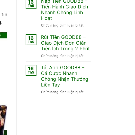
Nạp Tiền GOOD88 –
16
Nên
999K
Th5
Tiến Hành Giao Dịch
Tham
–
Nhanh Chóng Linh
tin
Gia
Tham
Hoạt
Gia
g.
Nhận
Chức năng bình luận bị tắt
ở
Thưởng
Nạp
Hấp
Tiền
Rút Tiền GOOD88 –
16
Dẫn
GOOD88
Th5
Giao Dịch Đơn Giản
Tại
–
Tiện Ích Trong 2 Phút
GOOD88
Tiến
Chức năng bình luận bị tắt
ở
Hành
Rút
Giao
Tiền
Dịch
Tải App GOOD88 –
16
GOOD88
Nhanh
Th5
Cá Cược Nhanh
–
Chóng
Chóng Nhận Thưởng
Giao
Linh
Liền Tay
Dịch
Hoạt
Đơn
Chức năng bình luận bị tắt
ở
Giản
Tải
Tiện
App
Ích
GOOD88
Trong
–
2
Cá
Phút
Cược
Nhanh
Chóng