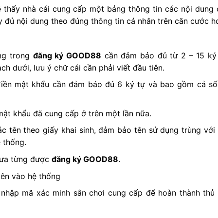
ẽ thấy nhà cái cung cấp một bảng thông tin các nội dung 
y đủ nội dung theo đúng thông tin cá nhân trên căn cước h
ụng trong
đăng ký GOOD88
cần đảm bảo đủ từ 2 – 15 ký 
ch dưới, lưu ý chữ cái cần phải viết đầu tiên.
 điền mật khẩu cần đảm bảo đủ 6 ký tự và bao gồm cả số
 mật khẩu đã cung cấp ở trên một lần nữa.
c tên theo giấy khai sinh, đảm bảo tên sử dụng trùng với 
ệ thống.
chưa từng được
đăng ký GOOD88
.
viên vào hệ thống
n nhập mã xác minh sân chơi cung cấp để hoàn thành thủ 