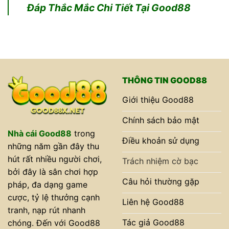
Đáp Thắc Mắc Chi Tiết Tại Good88
THÔNG TIN GOOD88
Giới thiệu Good88
Chính sách bảo mật
Nhà cái Good88
trong
Điều khoản sử dụng
những năm gần đây thu
hút rất nhiều người chơi,
Trách nhiệm cờ bạc
bởi đây là sân chơi hợp
Câu hỏi thường gặp
pháp, đa dạng game
cược, tỷ lệ thưởng cạnh
Liên hệ Good88
tranh, nạp rút nhanh
Tác giả Good88
chóng. Đến với Good88