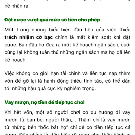
hề nhận ra:
Đặt cược vượt quá mức số tiền cho phép
Một trong những biểu hiện đầu tiên của việc thiếu
trách nhiệm cờ bạc
chính là mất kiểm soát khi đặt
cược. Ban đầu họ đưa ra một kế hoạch ngân sách, cuối
cùng lại không tuân thủ những ngân sách mà họ đã lên
kế hoạch.
Việc không có giới hạn tài chính và liên tục nạp thêm
vốn để gỡ lại là hành động thiếu tỉnh táo, có thể dẫn
tới những hậu quả cực kỳ nghiêm trọng.
Vay mượn, nợ tiền để tiếp tục chơi
Khi hết vốn, một số người chơi có xu hướng đi vay
mượn từ bạn bè, người thân,… Thậm chí là vay mượn
từ những bên “bốc bát họ” chỉ để có tiền tiếp tục cá
cược. Đây chính là dấu hiệu rõ ràng cho thấy hành vi