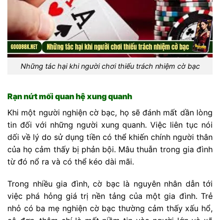
Những tác hại khi người chơi thiếu trách nhiệm cờ bạc
Rạn nứt mối quan hệ xung quanh
Khi một người nghiện cờ bạc, họ sẽ đánh mất dần lòng
tin đối với những người xung quanh. Việc liên tục nói
dối về lý do sử dụng tiền có thể khiến chính người thân
của họ cảm thấy bị phản bội. Mâu thuẫn trong gia đình
từ đó nổ ra và có thể kéo dài mãi.
Trong nhiều gia đình, cờ bạc là nguyên nhân dẫn tới
việc phá hỏng giá trị nền tảng của một gia đình. Trẻ
nhỏ có ba mẹ nghiện cờ bạc thường cảm thấy xấu hổ,