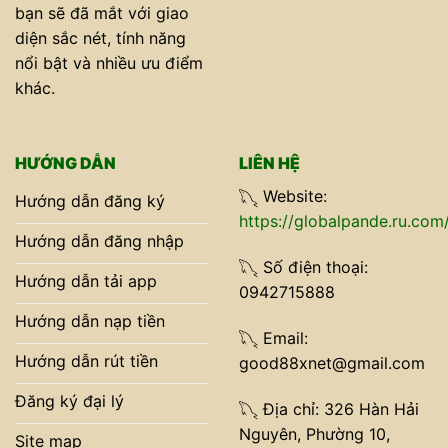
bạn sẽ đã mắt với giao
diện sắc nét, tính năng
nổi bật và nhiều ưu điểm
khác.
HƯỚNG DẪN
LIÊN HỆ
Website:
Hướng dẫn đăng ký
https://globalpande.ru.com
Hướng dẫn đăng nhập
Số điện thoại:
Hướng dẫn tải app
0942715888
Hướng dẫn nạp tiền
Email:
Hướng dẫn rút tiền
good88xnet@gmail.com
Đăng ký đại lý
Địa chỉ:
326 Hàn Hải
Nguyên, Phường 10,
Site map