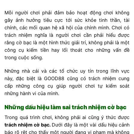
Mỗi người chơi phải đảm bảo hoạt động chơi không
gây ảnh hưởng tiêu cực tới sức khỏe tinh thần, tài
chính, các mối quan hệ xã hội của chính mình. Chơi có
trách nhiệm nghĩa là người chơi cần phải hiểu được
rằng cờ bạc là một hình thức giải trí, không phải là một
công cụ kiếm tiền hay lối thoát cho những vấn đề
trong cuộc sống.
Những nhà cái và các tổ chức uy tín trong lĩnh vực
này, đặc biệt là GOOD88 cũng có trách nhiệm cung
cấp những công cụ giúp người chơi tự kiểm soát
những hành vi của mình.
Những dấu hiệu làm sai trách nhiệm cờ bạc
Trong quá trình chơi, không phải ai cũng ý thức được
trách nhiệm cờ bạc.
Dưới đây là một vài dấu hiệu cảnh
báo rõ rệt cho thấy một người đang vi phạm mà không