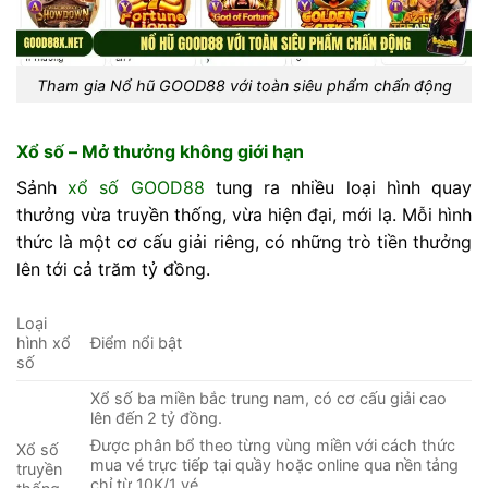
Tham gia Nổ hũ GOOD88 với toàn siêu phẩm chấn động
Xổ số – Mở thưởng không giới hạn
Sảnh
xổ số GOOD88
tung ra nhiều loại hình quay
thưởng vừa truyền thống, vừa hiện đại, mới lạ. Mỗi hình
thức là một cơ cấu giải riêng, có những trò tiền thưởng
lên tới cả trăm tỷ đồng.
Loại
hình xổ
Điểm nổi bật
số
Xổ số ba miền bắc trung nam, có cơ cấu giải cao
lên đến 2 tỷ đồng.
Được phân bổ theo từng vùng miền với cách thức
Xổ số
mua vé trực tiếp tại quầy hoặc online qua nền tảng
truyền
chỉ từ 10K/1 vé.