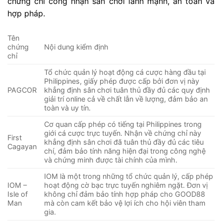
chứng chỉ công nhận sân chơi lành mạnh, an toàn và
hợp pháp.
Tên
chứng
Nội dung kiểm định
chỉ
Tổ chức quản lý hoạt động cá cược hàng đầu tại
Philippines, giấy phép được cấp bởi đơn vị này
PAGCOR
khẳng định sân chơi tuân thủ đầy đủ các quy định
giải trí online cả về chất lẫn về lượng, đảm bảo an
toàn và uy tín.
Cơ quan cấp phép có tiếng tại Philippines trong
giới cá cược trực tuyến. Nhận về chứng chỉ này
First
khẳng định sân chơi đã tuân thủ đầy đủ các tiêu
Cagayan
chí, đảm bảo tính năng hiện đại trong công nghệ
và chứng minh được tài chính của mình.
IOM là một trong những tổ chức quản lý, cấp phép
IOM –
hoạt động cờ bạc trực tuyến nghiêm ngặt. Đơn vị
Isle of
không chỉ đảm bảo tính hợp pháp cho
GOOD88
Man
mà còn cam kết bảo vệ lợi ích cho hội viên tham
gia.