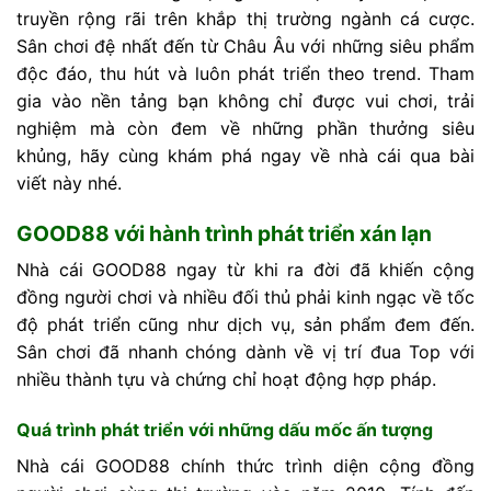
truyền rộng rãi trên khắp thị trường ngành cá cược.
Sân chơi đệ nhất đến từ Châu Âu với những siêu phẩm
độc đáo, thu hút và luôn phát triển theo trend. Tham
gia vào nền tảng bạn không chỉ được vui chơi, trải
nghiệm mà còn đem về những phần thưởng siêu
khủng, hãy cùng khám phá ngay về nhà cái qua bài
viết này nhé.
GOOD88 với hành trình phát triển xán lạn
Nhà cái GOOD88
ngay từ khi ra đời đã khiến cộng
đồng người chơi và nhiều đối thủ phải kinh ngạc về tốc
độ phát triển cũng như dịch vụ, sản phẩm đem đến.
Sân chơi đã nhanh chóng dành về vị trí đua Top với
nhiều thành tựu và chứng chỉ hoạt động hợp pháp.
Quá trình phát triển với những dấu mốc ấn tượng
Nhà cái GOOD88 chính thức trình diện cộng đồng