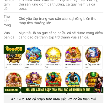
tam
thủ săn lùng gồm cá thường, cá quý hiếm và cá
tiên
boss
Thợ
Chủ yếu tập trung vào săn các loại rồng biển thu
săn
thập tiền thưởng lớn
rồng
Vua
Mục tiêu là hạ gục càng nhiều cá sẽ được cộng điểm
bắn cá
càng cao để tranh top trở thành vua săn cá.
Khu vực săn cá ngập tràn màu sắc với nhiều biến thể