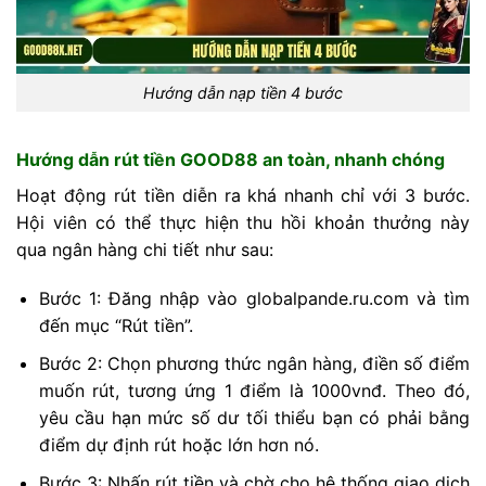
Hướng dẫn nạp tiền 4 bước
Hướng dẫn rút tiền GOOD88 an toàn, nhanh chóng
Hoạt động rút tiền diễn ra khá nhanh chỉ với 3 bước.
Hội viên có thể thực hiện thu hồi khoản thưởng này
qua ngân hàng chi tiết như sau:
Bước 1: Đăng nhập vào
globalpande.ru.com
và tìm
đến mục “Rút tiền”.
Bước 2: Chọn phương thức ngân hàng, điền số điểm
muốn rút, tương ứng 1 điểm là 1000vnđ. Theo đó,
yêu cầu hạn mức số dư tối thiểu bạn có phải bằng
điểm dự định rút hoặc lớn hơn nó.
Bước 3: Nhấn rút tiền và chờ cho hệ thống giao dịch