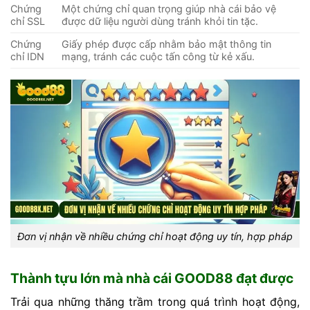
Chứng
Một chứng chỉ quan trọng giúp nhà cái bảo vệ
chỉ SSL
được dữ liệu người dùng tránh khỏi tin tặc.
Chứng
Giấy phép được cấp nhằm bảo mật thông tin
chỉ IDN
mạng, tránh các cuộc tấn công từ kẻ xấu.
Đơn vị nhận về nhiều chứng chỉ hoạt động uy tín, hợp pháp
Thành tựu lớn mà nhà cái GOOD88 đạt được
Trải qua những thăng trầm trong quá trình hoạt động,