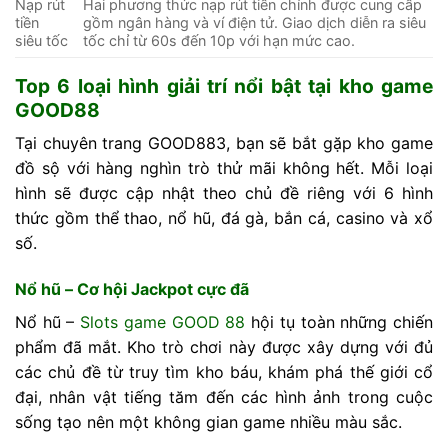
Nạp rút
Hai phương thức nạp rút tiền chính được cung cấp
tiền
gồm ngân hàng và ví điện tử. Giao dịch diễn ra siêu
siêu tốc
tốc chỉ từ 60s đến 10p với hạn mức cao.
Top 6 loại hình giải trí nổi bật tại kho game
GOOD88
Tại chuyên trang GOOD883, bạn sẽ bắt gặp kho game
đồ sộ với hàng nghìn trò thử mãi không hết. Mỗi loại
hình sẽ được cập nhật theo chủ đề riêng với 6 hình
thức gồm thể thao, nổ hũ, đá gà, bắn cá, casino và xổ
số.
Nổ hũ – Cơ hội Jackpot cực đã
Nổ hũ –
Slots game GOOD 88
hội tụ toàn những chiến
phẩm đã mắt. Kho trò chơi này được xây dựng với đủ
các chủ đề từ truy tìm kho báu, khám phá thế giới cổ
đại, nhân vật tiếng tăm đến các hình ảnh trong cuộc
sống tạo nên một không gian game nhiều màu sắc.