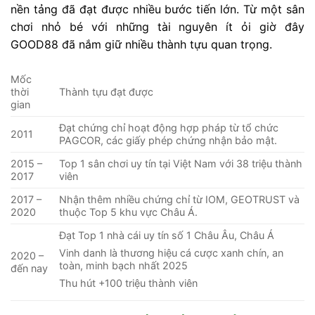
nền tảng đã đạt được nhiều bước tiến lớn. Từ một sân
chơi nhỏ bé với những tài nguyên ít ỏi giờ đây
GOOD88
đã nắm giữ nhiều thành tựu quan trọng.
Mốc
thời
Thành tựu đạt được
gian
Đạt chứng chỉ hoạt động hợp pháp từ tổ chức
2011
PAGCOR, các giấy phép chứng nhận bảo mật.
2015 –
Top 1 sân chơi uy tín tại Việt Nam với 38 triệu thành
2017
viên
2017 –
Nhận thêm nhiều chứng chỉ từ IOM, GEOTRUST và
2020
thuộc Top 5 khu vực Châu Á.
Đạt Top 1 nhà cái uy tín số 1 Châu Âu, Châu Á
Vinh danh là thương hiệu cá cược xanh chín, an
2020 –
toàn, minh bạch nhất 2025
đến nay
Thu hút +100 triệu thành viên