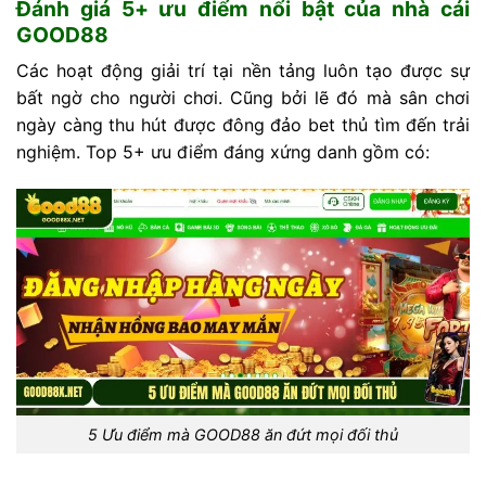
Đánh giá 5+ ưu điểm nổi bật của nhà cái
GOOD88
Các hoạt động giải trí tại nền tảng luôn tạo được sự
bất ngờ cho người chơi. Cũng bởi lẽ đó mà sân chơi
ngày càng thu hút được đông đảo bet thủ tìm đến trải
nghiệm. Top 5+ ưu điểm đáng xứng danh gồm có:
5 Ưu điểm mà GOOD88 ăn đứt mọi đối thủ