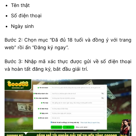
Tên thật
Số điện thoại
Ngày sinh
Bước 2: Chọn mục “Đã đủ 18 tuổi và đồng ý với trang
web” rồi ấn “Đăng ký ngay”.
Bước 3: Nhập mã xác thực được gửi về số điện thoại
và hoàn tất đăng ký, bắt đầu giải trí.