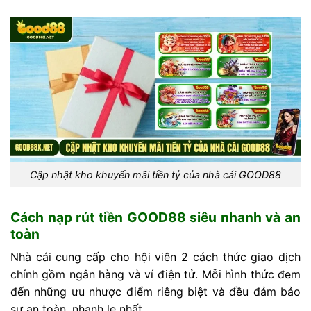
Cập nhật kho khuyến mãi tiền tỷ của nhà cái GOOD88
Cách nạp rút tiền GOOD88 siêu nhanh và an
toàn
Nhà cái cung cấp cho hội viên 2 cách thức giao dịch
chính gồm ngân hàng và ví điện tử. Mỗi hình thức đem
đến những ưu nhược điểm riêng biệt và đều đảm bảo
sự an toàn, nhanh lẹ nhất.