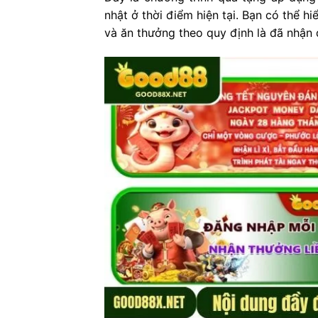
nhật ở thời điểm hiện tại. Bạn có thể h
và ăn thưởng theo quy định là đã nhận