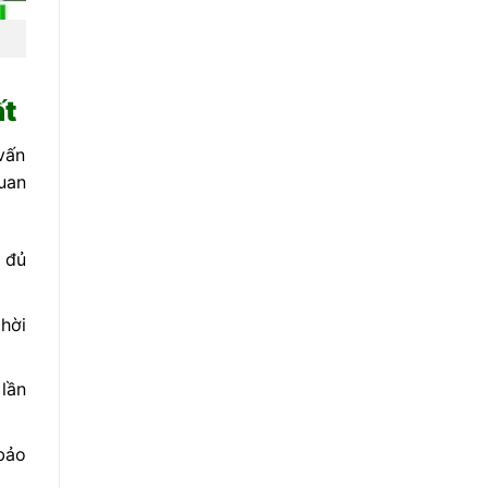
ất
 vấn
uan
 đủ
hời
lần
bảo