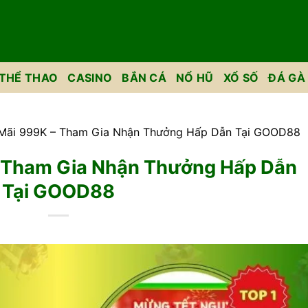
THỂ THAO
CASINO
BẮN CÁ
NỔ HŨ
XỔ SỐ
ĐÁ GÀ
Mãi 999K – Tham Gia Nhận Thưởng Hấp Dẫn Tại GOOD88
 Tham Gia Nhận Thưởng Hấp Dẫn
Tại GOOD88