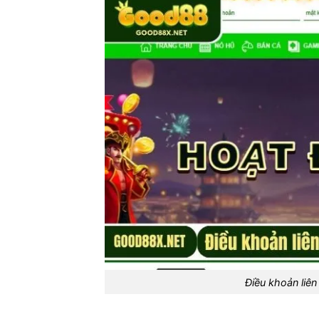
Điều khoản liê