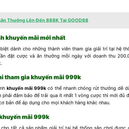
hận Thưởng Lên Đến 888K Tại GOOD88
nh khuyến mãi mới nhất
 biệt dành cho những thành viên tham gia giải trí tại hệ t
 cần đặt cược và ăn thưởng mỗi ngày với doanh thu 200.
k.
khi tham gia khuyến mãi 999k
ình
khuyến mãi 999k
có thể nhanh chóng rút thưởng dễ d
ần phải đảm bảo để trải qua ít nhất 1 vòng cược thì mới đủ 
u cơ bản để áp dụng cho mọi khách hàng khác nhau.
g khuyến mãi 999k
cho tất cả sản phẩm giải trí tại hệ thống sân chơi được 