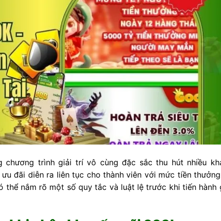
 chương trình giải trí vô cùng đặc sắc thu hút nhiều kh
u đãi diễn ra liên tục cho thành viên với mức tiền thưởng
 thể nắm rõ một số quy tắc và luật lệ trước khi tiến hành 