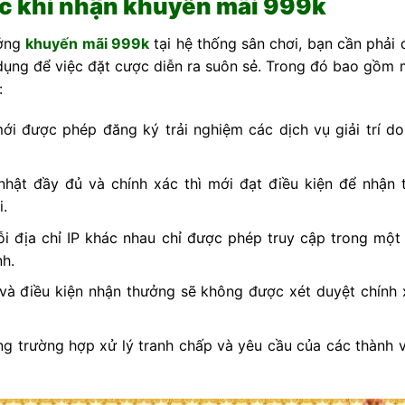
ớc khi nhận khuyến mãi 999k
ưởng
khuyến mãi 999k
tại hệ thống sân chơi, bạn cần phải 
ụng để việc đặt cược diễn ra suôn sẻ. Trong đó bao gồm 
y:
mới được phép đăng ký trải nghiệm các dịch vụ giải trí do
nhật đầy đủ và chính xác thì mới đạt điều kiện để nhận t
i.
i địa chỉ IP khác nhau chỉ được phép truy cập trong một 
nh.
và điều kiện nhận thưởng
sẽ không được xét duyệt chính 
g trường hợp xử lý tranh chấp và yêu cầu của các thành v