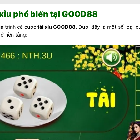
i xỉu phổ biến tại GOOD88
á trình cá cược
tài xỉu GOOD88
. Dưới đây là một số loại 
ở nền tảng: