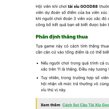
Hội viên khi chơi
tài xỉu GOOD88
thườn
viên dự đoán số điểm của ba viên xúc x
khi người chơi đoán 3 viên xúc xắc đó 
công bố kết quả bạn sẽ biết được bản 
Phân định thắng thua
Tựa game này có cách tính thắng thua
cần căn cứ vào tổng điểm là có thể bi
Nếu người chơi trong quá trình cá 
xắc trên 11 là thắng. Điều này tương
Tuy nhiên, trong trường hợp số viên
hội nhận về mức trả thưởng vô cùng
xỉu thú vị này.
Xem thêm
Cách Soi Cầu Tài Xỉu G