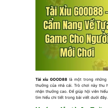
Tài xỉu GOOD88
là một trong những 
thưởng của nhà cái. Trò chơi này thu 
nhận thưởng cao. Để giúp hội viên hiể
tìm hiểu chi tiết trong bài viết dưới đây