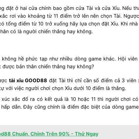
g đặt ở hai cửa chính bao gồm cửa Tài và cửa Xỉu. Nếu th
ắc rơi vào khoảng từ 11 điểm trở lên nên chọn Tài. Ngược 
có tổng điểm từ 10 trở xuống hãy lựa chọn đặt Xỉu. Khi nhà
thân có là người chiến thắng hay không.
 không hề phức tạp như nhiều dòng game khác. Hội viên 
ết được bản thân chiến thắng hay không?
cược
tài xỉu GOOD88
đặt Tài thì chỉ cần số điểm cả 3 viên
 tự với việc người chơi chọn Xỉu dưới 10 điểm là thắng.
 xúc xắc đổ ra có kết quả là 10 hoặc 11 thì người chơi có
 hấp dẫn. Đây cũng chính là điểm đặc biệt của dòng game 
ood88 Chuẩn, Chỉnh Trên 90% - Thử Ngay