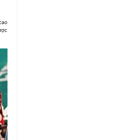
 cao
ược