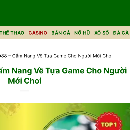
THỂ THAO
CASINO
BẮN CÁ
NỔ HŨ
XỔ SỐ
ĐÁ GÀ
D88 – Cẩm Nang Về Tựa Game Cho Người Mới Chơi
Cẩm Nang Về Tựa Game Cho Người
Mới Chơi