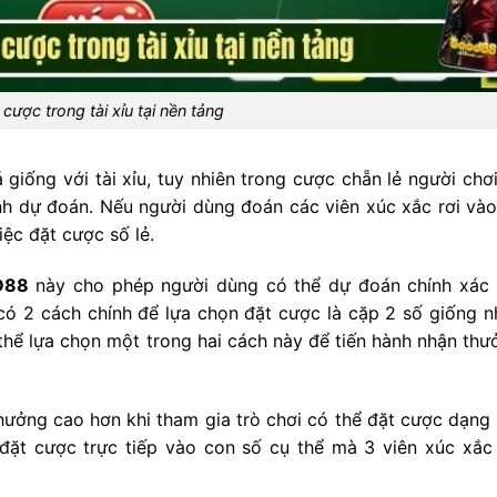
 cược trong tài xỉu tại nền tảng
giống với tài xỉu, tuy nhiên trong cược chẵn lẻ người chơ
nh dự đoán. Nếu người dùng đoán các viên xúc xắc rơi vào
iệc đặt cược số lẻ.
D88
này cho phép người dùng có thể dự đoán chính xác 
có 2 cách chính để lựa chọn đặt cược là cặp 2 số giống n
thể lựa chọn một trong hai cách này để tiến hành nhận thư
hưởng cao hơn khi tham gia trò chơi có thể đặt cược dạng 
đặt cược trực tiếp vào con số cụ thể mà 3 viên xúc xắc 