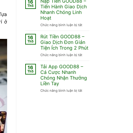
Nạp Tiền GOOD88 –
16
Nên
999K
Th5
Tiến Hành Giao Dịch
Tham
–
Nhanh Chóng Linh
Tựa
Gia
Tham
Hoạt
Gia
í ở
Nhận
Chức năng bình luận bị tắt
ở
Thưởng
Nạp
Hấp
Tiền
Rút Tiền GOOD88 –
16
Dẫn
GOOD88
Th5
Giao Dịch Đơn Giản
Tại
–
Tiện Ích Trong 2 Phút
GOOD88
Tiến
Chức năng bình luận bị tắt
ở
Hành
Rút
Giao
Tiền
Dịch
Tải App GOOD88 –
16
GOOD88
Nhanh
Th5
Cá Cược Nhanh
–
Chóng
Chóng Nhận Thưởng
Giao
Linh
Liền Tay
Dịch
Hoạt
Đơn
Chức năng bình luận bị tắt
ở
Giản
Tải
Tiện
App
Ích
GOOD88
Trong
–
2
Cá
Phút
Cược
Nhanh
Chóng