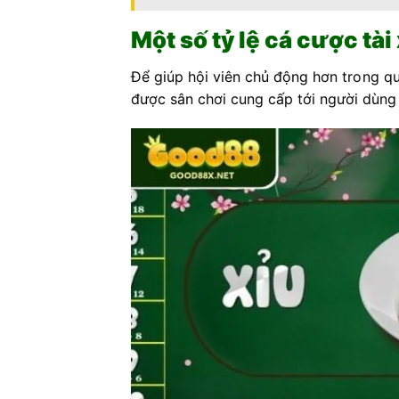
Một số tỷ lệ cá cược tà
Để giúp hội viên chủ động hơn trong qu
được sân chơi cung cấp tới người dùng 