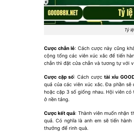
Tỷ lệ
Cược chẵn lẻ
: Cách cược này cũng khá 
cộng tổng các viên xúc xắc để tiến hà
chẵn thì đặt cửa chẵn và tương tự với v
Cược cặp số
: Cách cược
tài xỉu GOO
quả của các viên xúc xắc. Đa phần sẽ 
hoặc cặp 3 số giống nhau. Hội viên có 
ở nền tảng.
Cược kết quả
: Thành viên muốn nhận t
quả. Có nghĩa là anh em sẽ tiến hành 
thưởng để rinh quà.