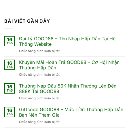
BÀI VIẾT GẦN ĐÂY
Đại Lý GOOD88 – Thu Nhập Hấp Dẫn Tại Hệ
16
Th5
Thống Website
Chức năng bình luận bị tắt
ở
Đại
Lý
Khuyến Mãi Hoàn Trả GOOD88 – Cơ Hội Nhận
16
GOOD88
Th5
Thưởng Hấp Dẫn
–
Chức năng bình luận bị tắt
ở
Thu
Khuyến
Nhập
Mãi
Thưởng Nạp Đầu 50K Nhận Thưởng Lên Đến
Hấp
16
Hoàn
Dẫn
Th5
888K Tại GOOD88
Trả
Tại
Chức năng bình luận bị tắt
ở
GOOD88
Hệ
Thưởng
–
Thống
Nạp
Giftcode GOOD88 – Mức Tiền Thưởng Hấp Dẫn
Cơ
16
Website
Đầu
Hội
Th5
Bạn Nên Tham Gia
50K
Nhận
Chức năng bình luận bị tắt
ở
Nhận
Thưởng
Giftcode
Thưởng
Hấp