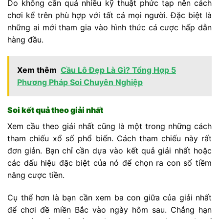
Do không cần quá nhiều kỹ thuật phức tạp nên cách
chơi kể trên phù hợp với tất cả mọi người. Đặc biệt là
những ai mới tham gia vào hình thức cá cược hấp dẫn
hàng đầu.
Xem thêm
Cầu Lô Đẹp Là Gì? Tổng Hợp 5
Phương Pháp Soi Chuyên Nghiệp
Soi kết quả theo giải nhất
Xem cầu theo giải nhất cũng là một trong những cách
tham chiếu xổ số phổ biến. Cách tham chiếu này rất
đơn giản. Bạn chỉ cần dựa vào kết quả giải nhất hoặc
các dấu hiệu đặc biệt của nó để chọn ra con số tiềm
năng cược tiền.
Cụ thể hơn là bạn cần xem ba con giữa của giải nhất
để chơi đề miền Bắc vào ngày hôm sau. Chẳng hạn