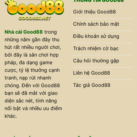
THÔNG TIN GOOD88
Nhận
Thưởng
Giới thiệu Good88
Liền
Tay
Chính sách bảo mật
Nhà cái Good88
trong
Điều khoản sử dụng
những năm gần đây thu
hút rất nhiều người chơi,
Trách nhiệm cờ bạc
bởi đây là sân chơi hợp
Câu hỏi thường gặp
pháp, đa dạng game
cược, tỷ lệ thưởng cạnh
Liên hệ Good88
tranh, nạp rút nhanh
Tác giả Good88
chóng. Đến với Good88
bạn sẽ đã mắt với giao
diện sắc nét, tính năng
nổi bật và nhiều ưu điểm
khác.