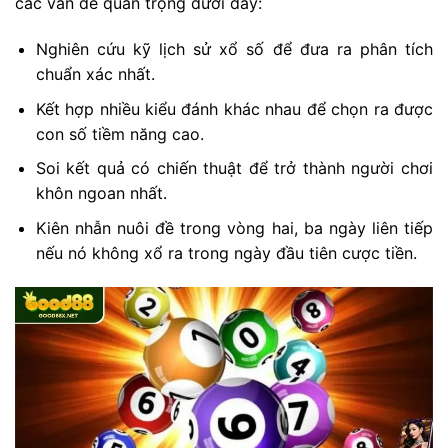
các vấn đề quan trọng dưới đây:
Nghiên cứu kỹ lịch sử xổ số để đưa ra phân tích
chuẩn xác nhất.
Kết hợp nhiều kiểu đánh khác nhau để chọn ra được
con số tiềm năng cao.
Soi kết quả có chiến thuật để trở thành người chơi
khôn ngoan nhất.
Kiên nhẫn nuôi đề trong vòng hai, ba ngày liên tiếp
nếu nó không xổ ra trong ngày đầu tiên cược tiền.